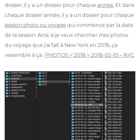
dossier, il y a un dossier pour chaque
année.
Et dans
chaque dossier année, il y a un dossier pour chaque
session photo ou voyage
qui commence par la date
de la session. Ainsi, si je veux chercher mes photos
du voyage que j’ai fait à New York en 2018, ça
ressemble à ça :
PHOTOS > 2018 > 2018-02-10 – NYC
.